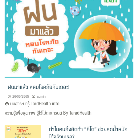
ฝนมาแล้ว หลบโรคภัยกันเถอะ!
26/05/2565
admin
☘️
มุมสาระน่ารู้ TardHealth info
ความรู้เพื่อสุขภาพ รู้ไว้ไม่ตกเทรนด์ By TaradHealth
ทำไมคนถึงฮิตทำ “คีโต” ช่วยลดน้ำหนัก
ได้จริงเหรอ?