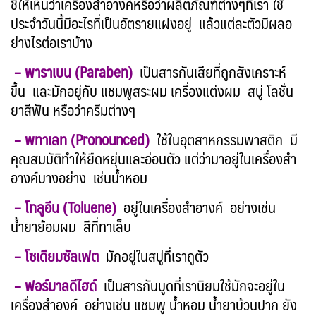
ชี้ให้เห็นว่าเครื่องสำอางค์หรือว่าผลิตภัณฑ์ต่างๆที่เรา ใช้
ประจำวันนี้มีอะไรที่เป็นอัตรายแฝงอยู่ แล้วแต่ละตัวมีผลอ
ย่างไรต่อเราบ้าง
– พาราเบน (Paraben)
เป็นสารกันเสียที่ถูกสังเคราะห์
ขึ้น และมักอยู่กับ แชมพูสระผม เครื่องแต่งผม สบู่ โลชั่น
ยาสีฟัน หรือว่าครีมต่างๆ
– พทาเลท (Pronounced)
ใช้ในอุตสาหกรรมพาสติก มี
คุณสมบัติทำให้ยืดหยุ่นและอ่อนตัว แต่ว่ามาอยู่ในเครื่องสำ
อางค์บางอย่าง เช่นน้ำหอม
– โทลูอีน (Toluene)
อยู่ในเครื่องสำอางค์ อย่างเช่น
น้ำยาย้อมผม สีที่ทาเล็บ
– โซเดียมซัลเฟต
มักอยู่ในสบู่ที่เราถูตัว
– ฟอร์มาลดีไฮด์
เป็นสารกันบูดที่เรานิยมใช้มักจะอยู่ใน
เครื่องสำองค์ อย่างเช่น แชมพู น้ำหอม น้ำยาบ้วนปาก ยัง