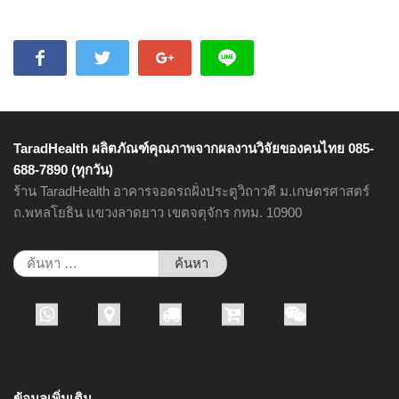
TaradHealth ผลิตภัณฑ์คุณภาพจากผลงานวิจัยของคนไทย 085-
688-7890 (ทุกวัน)
ร้าน TaradHealth อาคารจอดรถฝั่งประตูวิถาวดี ม.เกษตรศาสตร์
ถ.พหลโยธิน แขวงลาดยาว เขตจตุจักร กทม. 10900
ค้นหา
สำหรับ:
ข้อมูลเพิ่มเติม