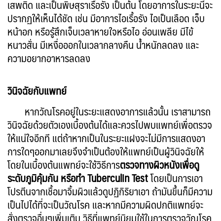
เสพติด และเป็นพิษสุราเรื้อรัง เป็นต้น โดยอาการในระยะนี้จะ
ปรากฏให้เห็นได้ชัด เช่น มีอาการไอเรื้อรัง ไอเป็นเลือด เจ็บ
หน้าอก หรือรู้สึกเจ็บเวลาหายใจหรือไอ อ่อนเพลีย มี
ไข้
หนาวสั่น มีเหงื่อออกในเวลากลางคืน น้ำหนักลดลง และ
ความอยากอาหารลดลง
วินิจฉัยกับแพทย์
หากวัณโรคอยู่ในระยะแสดงอาการแล้วนั้น เราสามารถ
วินิจฉัยด้วยตัวเองเบื้องต้นได้และควรไปพบแพทย์เพื่อตรวจ
ให้แน่ใจอีกที แต่ถ้าหากเป็นในระยะแฝงจะไม่มีการแสดงอา
การใดๆออกมาเลยจึงจำเป็นต้องให้แพทย์เป็นผู้วินิจฉัยให้
โดยในเบื้องต้นแพทย์จะใช้วิธีการ
ตรวจทางผิวหนังเพื่อดู
ระดับภูมิคุ้มกัน หรือทำ Tuberculin Test
โดยเป็นการเอา
โปรตีนจากเชื้อมาจิ้มผิวแล้วดูปฏิกิริยาเอา ถ้ามันขึ้นก็มีความ
เป็นไปได้ที่จะเป็นวัณโรค และหากมีความผิดปกติแพทย์จะ
สั่งตรวจอื่นๆเพิ่มเติม วิธีที่แพทย์นิยมใช้ในการตรวจวัณโรค