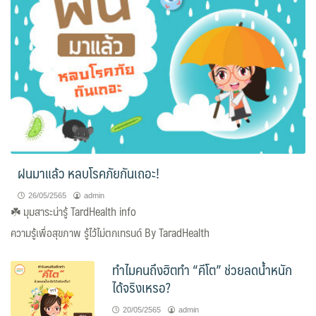
ฝนมาแล้ว หลบโรคภัยกันเถอะ!
26/05/2565
admin
☘️
มุมสาระน่ารู้ TardHealth info
ความรู้เพื่อสุขภาพ รู้ไว้ไม่ตกเทรนด์ By TaradHealth
ทำไมคนถึงฮิตทำ “คีโต” ช่วยลดน้ำหนัก
ได้จริงเหรอ?
20/05/2565
admin