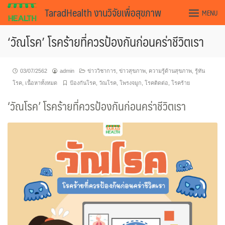
Skip
TaradHealth งานวิจัยเพื่อสุขภาพ
MENU
to
content
‘วัณโรค’ โรคร้ายที่ควรป้องกันก่อนคร่าชีวิตเรา
03/07/2562
admin
ข่าววิชาการ
,
ข่าวสุขภาพ
,
ความรู้ด้านสุขภาพ
,
รู้ทัน
โรค
,
เนื้อหาทั้งหมด
ป้องกันโรค
,
วัณโรค
,
โพรงจมูก
,
โรคติดต่อ
,
โรคร้าย
‘วัณโรค’ โรคร้ายที่ควรป้องกันก่อนคร่าชีวิตเรา