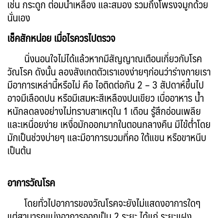
เช่น กระดูก ต่อมน้ำเหลือง และสมอง
รวมถึงโพรงจมูกด้วย
นั่นเอง
เช็คสักหน่อย เมื่อไรควรไปตรวจ
นิ่งนอนใจไม่ได้แล้วหากมีสัญญาณเตือนเกี่ยวกับโรค
วัณโรค ดังนั้น ลองสังเกตตัวเราเองง่ายๆก่อนว่าร่างกายเรา
มีอาการเหล่านี้หรือไม่ คือ ไอติดต่อกัน 2 – 3 สัปดาห์ขึ้นไป
อาจมีเลือดปน หรือมีเสมหะสีเหลืองปนเขียว เบื่ออาหาร น้ำ
หนักลดลงอย่างไม่ทราบสาเหตุใน 1 เดือน รู้สึกอ่อนเพลีย
และเหนื่อยง่าย เหงื่อมักออกมากในตอนกลางคืน มีไข้ต่ำโดย
มักเป็นช่วงบ่ายๆ และมีอาการบวมที่คอ ใต้แขน หรือขาหนีบ
เป็นต้น
อาการวัณโรค
โดยทั่วไปอาการของวัณโรคจะยังไม่แสดงอาการใดๆ
แต่สามารถแบ่งอาการออกเป็น 2 ระยะ ได้แก่ ระยะแฝง