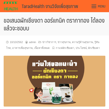
Skip
TaradHealth งานวิจัยเพื่อสุขภาพ
MENU
to
content
ขอเสนอผักเชียงดา ออร์แกนิค ตรากาทอง ได้ลอง
แล้วจะชอบบ
10/10/2562
admin
ข่าววิชาการ
,
ข่าวสุขภาพ
,
ความรู้ด้านสุขภาพ
,
รู้ทัน
โรค
,
อาหารเพื่อสุขภาพ
,
เนื้อหาทั้งหมด
กาแฟผักเชียงดา
,
ประโยชน์
,
ผักเชียงดา