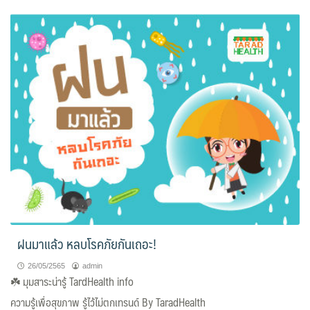
ฝนมาแล้ว หลบโรคภัยกันเถอะ!
26/05/2565
admin
☘️
มุมสาระน่ารู้ TardHealth info
ความรู้เพื่อสุขภาพ รู้ไว้ไม่ตกเทรนด์ By TaradHealth