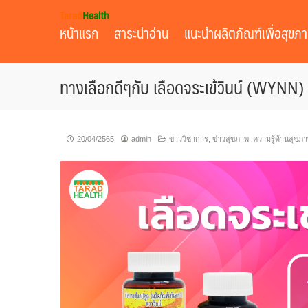
Skip
Tarad
Health
to
หน้าแรก
สาระน่าอ่าน
แนะนำผลิตภัณฑ์เพื่อสุขภ
content
ทางเลือกดีๆกับ เลือดจระเข้วินน์ (WYNN)
20/04/2565
admin
ข่าววิชาการ
,
ข่าวสุขภาพ
,
ความรู้ด้านสุขภ