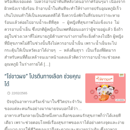
หรือเพิ่งเจอแดด ไม่ควรอาบน้ำทันทีหลังโดนอากาศร้อนๆมา เนื่องจาก
ผิวหนังเรายังร้อน ถ้าอาบน้ำในทันทีจะทำให้ร่างกายปรับอุณหภูมิเร็ว
เกินไปจนทำให้เป็นลมหมดสติได้ จึงควรนั่งพักในที่ร่มจนกว่าจะหาย
ร้อนแล้วค่อยไปอาบน้ำจะดีที่สุด – ผู้หญิงที่สุขภาพไม่แข็งแรง ไม่
ควรอาบน้ำเย็น ซึ่งปกติผู้หญิงเป็นเพศที่อ่อนแอกว่าผู้ชายอยู่แล้ว ยิ่งถ้า
อยู่ในช่วงเวลาที่ไม่สบายภูมิต้านทานร่างกายก็จะยิ่งต่ำลงไปอีก ผู้หญิง
ที่มีสุขภาพไม่ดีในช่วงนั้นจึงไม่ควรอาบน้ำเย็น เพราะน้ำเย็นจะไป
กระตุ้นให้เป็นหวัดเอาได้ง่ายๆ – หลังดื่มสุรา เป็นเรื่องที่ผิดมาก
สำหรับคนที่ดื่มเหล้าจนเมาหน้าแดงแล้วคิดว่าการอาบน้ำจะช่วยลด
อุณหภูมิ ในร่างกายได้ […]
“ไข่ขาวผง” โปรตีนทางเลือก ช่วยคุณ
ได้
22/02/2565
ปัจจุบันอาหารเสริมเข้ามาในชีวิตประจำวัน
ของแต่ละคนกันอย่างมากมายจนบอกได้ว่า…
อาหารเสริมกลายเป็นอีกหนึ่งทางเลือกของคนรักสุขภาพก็ว่าได้เลยที
เดียว เพราะช่วยตอบโจทย์เรื่องสุขภาพของเราได้อย่างตรงจุดและง่าย
ขึ้นมาก การใช้ชีวิตของเราจึงสะดวกและสบายกว่าเดิม ซึ่งอาหาร