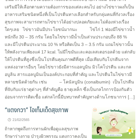
เสริมมีให้เลือกตามความต้องการของแต่ละคนไป อย่างไข่ขาวผงก็เป็น
อาหารเสริมชนิดหนึ่งที่เป็นโปรตีนทางเลือกสำหรับกลุ่มคนที่กังวลเรื่อง
สุขภาพจะสามารถทานไข่ขาวได้อย่างปลอดภัยและไม่ต้องห่วงเรื่อง
ใดๆเลย ไข่ขาวมันมีประโยชน์มากนะ ไข่ไก่ 1 ฟองมีไข่ขาวน้ำ
หนักถึง 30 – 35 กรัม โดยในไข่ขาวมีน้ำเป็นส่วนประกอบถึง 88 %
และมีโปรตีนประมาณ 10 % หรือคิดเป็น 3 – 3.5 กรัม แถมไข่ขาวนั้น
ให้พลังงานเพียงแค่ 17 kcal. ไม่มีไขมันเเละคอเลสเตอรอลด้วย แต่กลับ
ให้โปรตีนที่สูงซึ่งเป็นโปรตีนคุณภาพดีที่สุด เมื่อเทียบกับโปรตีนจาก
แหล่งอาหารอื่นๆ โดยไข่ขาวยังมีสารแอลบูมิน มิวโคโปรตีน และกล
อบูลิน สารแอลบูมินเป็นองค์ประกอบที่สำคัญ และโปรตีนในไข่ขาวมี
หลายชนิดด้วยกัน เช่น – โคนัลบูมิน (conalbumin) เป็นโปรตีน
ที่จับกับแร่ธาตุต่างๆ ที่สำคัญคือ ธาตุเหล็ก ซึ่งเป็นกลไกการป้องกันตัว
อ่อนจากการติดเชื้อ แต่กลไกนี้มีบทบาทสำคัญทางด้านโภชนาการ […]
“แตงกวา” ไอเท็มเด็ดสุขภาพ
21/02/2565
ถ้าหากพูดถึงการทานผักเพื่อดูแลสุขภาพ
รักษาร่างกาย บำรุงผิวพรรณ แตงกวาคงเป็น