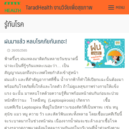
Skip
TaradHealth งานวิจัยเพื่อสุขภาพ
MENU
to
content
รู้ทันโรค
ฝนมาแล้ว หลบโรคภัยกันเถอะ!
26/05/2565
ฟ้าครึ้มๆ ฝนเทลงมาติดกันหลายวันขนาดนี้
น่าจะเป็นที่รู้ๆกันแหละเนอะว่า… เป็น
สัญญาณบอกถึงประเทศไทยกำลังเข้าสู่หน้า
ฝนแล้ว และที่สำคัญอากาศที่ชื้น น้ำจากฟ้าก็ทำให้เปียกแฉะนั้นต้องมา
พร้อมกับโรคภัยทั้งใกล้และไกลตัว ถ้าไม่ดูแลสุขภาพร่างกายให้แข็ง
แรง ฉะนั้น มาหลบโรคด้วยความรู้ที่มาพร้อมหน้าฝนกันก่อนจะป่วย
หนักดีกว่านะ โรคฉี่หนู (Leptospirosis) เกิดจาก เชื้อ
แบคทีเรีย Leptospira ที่อยู่ในปัสสาวะของสัตว์ที่เป็นพาหะ เช่น หนู
สุนัข แมว หมู ควาย วัว และสัตว์ฟันแทะทั้งหลาย โดยเชื้อแบคทีเรียนี้
จะระบาดมากในช่วงหน้าฝน เนื่องจากน้ำฝนจะชะล้างเอาเชื้อโรค
ต่างๆจากสภาพแวดล้อมไหลมารวมกันอยู่ในบริเวณที่น้ำท่วมขังตาม