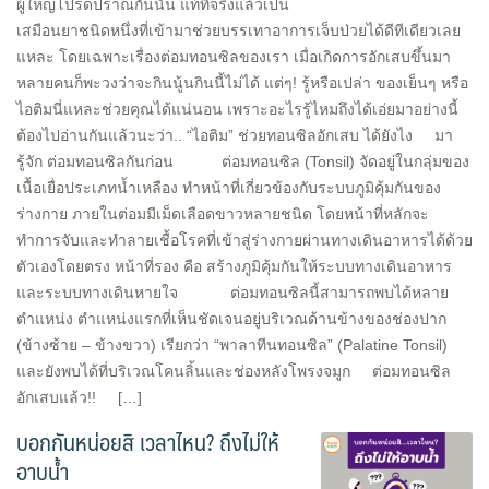
ผู้ใหญ่โปรดปราณกันนั้น แท้ที่จริงแล้วเป็น
เสมือนยาชนิดหนึ่งที่เข้ามาช่วยบรรเทาอาการเจ็บป่วยได้ดีทีเดียวเลย
แหละ โดยเฉพาะเรื่องต่อมทอนซิลของเรา เมื่อเกิดการอักเสบขึ้นมา
หลายคนก็พะวงว่าจะกินนู้นกินนี้ไม่ได้ แต่ๆ! รู้หรือเปล่า ของเย็นๆ หรือ
ไอติมนี่แหละช่วยคุณได้แน่นอน เพราะอะไรรู้ไหมถึงได้เอ่ยมาอย่างนี้
ต้องไปอ่านกันแล้วนะว่า.. “ไอติม” ช่วยทอนซิลอักเสบ ได้ยังไง มา
รู้จัก ต่อมทอนซิลกันก่อน ต่อมทอนซิล (Tonsil) จัดอยู่ในกลุ่มของ
เนื้อเยื่อประเภทน้ำเหลือง ทำหน้าที่เกี่ยวข้องกับระบบภูมิคุ้มกันของ
ร่างกาย ภายในต่อมมีเม็ดเลือดขาวหลายชนิด โดยหน้าที่หลักจะ
ทำการจับและทำลายเชื้อโรคที่เข้าสู่ร่างกายผ่านทางเดินอาหารได้ด้วย
ตัวเองโดยตรง หน้าที่รอง คือ สร้างภูมิคุ้มกันให้ระบบทางเดินอาหาร
และระบบทางเดินหายใจ ต่อมทอนซิลนี้สามารถพบได้หลาย
ตำแหน่ง ตำแหน่งแรกที่เห็นชัดเจนอยู่บริเวณด้านข้างของช่องปาก
(ข้างซ้าย – ข้างขวา) เรียกว่า “พาลาทีนทอนซิล” (Palatine Tonsil)
และยังพบได้ที่บริเวณโคนลิ้นและช่องหลังโพรงจมูก ต่อมทอนซิล
อักเสบแล้ว!! […]
บอกกันหน่อยสิ เวลาไหน? ถึงไม่ให้
อาบน้ำ