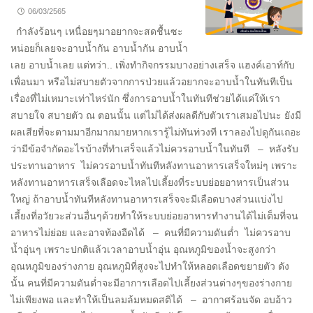
06/03/2565
กำลังร้อนๆ เหนื่อยๆมาอยากจะสดชื้นซะ
หน่อยก็เลยจะอาบน้ำกัน อาบน้ำกัน อาบน้ำ
เลย อาบน้ำเลย แต่ทว่า.. เพิ่งทำกิจกรรมบางอย่างเสร็จ แฮงค์เอาท์กับ
เพื่อนมา หรือไม่สบายตัวจากการป่วยแล้วอยากจะอาบน้ำในทันทีเป็น
เรื่องที่ไม่เหมาะเท่าไหร่นัก ซึ่งการอาบน้ำในทันทีช่วยได้แค่ให้เรา
สบายใจ สบายตัว ณ ตอนนั้น แต่ไม่ได้ส่งผลดีกับตัวเราเสมอไปนะ ยังมี
ผลเสียที่จะตามมาอีกมากมายหากเรารู้ไม่ทันท่วงที เราลองไปดูกันเถอะ
ว่ามีข้อจำกัดอะไรบ้างที่ทำเสร็จแล้วไม่ควรอาบน้ำในทันที – หลังรับ
ประทานอาหาร ไม่ควรอาบน้ำทันทีหลังทานอาหารเสร็จใหม่ๆ เพราะ
หลังทานอาหารเสร็จเลือดจะไหลไปเลี้ยงที่ระบบย่อยอาหารเป็นส่วน
ใหญ่ ถ้าอาบน้ำทันทีหลังทานอาหารเสร็จจะมีเลือดบางส่วนแบ่งไป
เลี้ยงที่อวัยวะส่วนอื่นๆด้วยทำให้ระบบย่อยอาหารทำงานได้ไม่เต็มที่จน
อาหารไม่ย่อย และอาจท้องอืดได้ – คนที่มีความดันต่ำ ไม่ควรอาบ
น้ำอุ่นๆ เพราะปกติแล้วเวลาอาบน้ำอุ่น อุณหภูมิของน้ำจะสูงกว่า
อุณหภูมิของร่างกาย อุณหภูมิที่สูงจะไปทำให้หลอดเลือดขยายตัว ดัง
นั้น คนที่มีความดันต่ำจะมีอาการเลือดไปเลี้ยงส่วนต่างๆของร่างกาย
ไม่เพียงพอ และทำให้เป็นลมล้มหมดสติได้ – อากาศร้อนจัด อบอ้าว