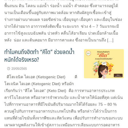
พื้นถนน ดิน โคลน แอ่งน้ำ ร่องน้ำ แม่น้ำ ลำคลอง ซึ่งสามารถอยู่ได้
นานเป็นเดือนขึ้นอยู่กับสภาพแวดล้อม หากสัมผัสถูกเชื้อจะเข้าสู่
ร่างกายผ่านบาดแผล รอยขีดข่วน เยื่อบุจมูก เยื่อบุตา และเยื่อบุในช่อง
ปากได้ง่ายมาก อาการหลังติดเชื้อ ระยะแรก ช่วง 4 – 7 วันแรกจะมี
อาการไข้สูงแบบฉับพลัน ปวดหัว คลื่นไส้อาเจียน ปวดเมื่อกล้ามเนื้อ
หลัง น่อง และต้นคอมาก มีอาการตาแดง ซึ่งอาจเป็นนานถึง […]
ทำไมคนถึงฮิตทำ “คีโต” ช่วยลดน้ำ
หนักได้จริงเหรอ?
20/05/2565
คีโตเจนิค ไดเอต (Ketogenic Diet) คี
โตเจนิค ไดเอต (Ketogenic Diet) หรือมัก
เรียกกันว่า “คีโต ไดเอต” (Keto Diet) คือ การทานอาหารประเภท
คาร์โบไฮเดรต หรืออาหารจำพวกแป้ง และน้ำตาลให้น้อยที่สุด แต่เน้น
ไปที่การทานอาหารที่มีไขมันดีปริมาณมากให้ได้ร้อยละ 75 – 80 %
ควบคู่ไปกับการทานอาหารประเภทโปรตีน หรือกล่าวได้ว่าเป็นการ
แทนที่ด้วยไขมันทั้งจากพืชและสัตว์แทน เพื่อปรับการทำงานของระบบ
เผาผลาญพลังงานให้เข้าสู่สภาวะเหมือนการเลียนแบบการอดอาหาร