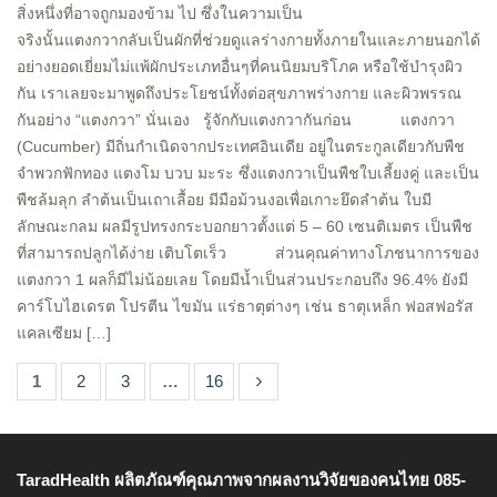
สิ่งหนึ่งที่อาจถูกมองข้าม ไป ซึ่งในความเป็น
จริงนั้นแตงกวากลับเป็นผักที่ช่วยดูแลร่างกายทั้งภายในและภายนอกได้
อย่างยอดเยี่ยมไม่แพ้ผักประเภทอื่นๆที่คนนิยมบริโภค หรือใช้บำรุงผิว
กัน เราเลยจะมาพูดถึงประโยชน์ทั้งต่อสุขภาพร่างกาย และผิวพรรณ
กันอย่าง “แตงกวา” นั่นเอง รู้จักกับแตงกวากันก่อน แตงกวา
(Cucumber) มีถิ่นกำเนิดจากประเทศอินเดีย อยู่ในตระกูลเดียวกับพืช
จำพวกฟักทอง แตงโม บวบ มะระ ซึ่งแตงกวาเป็นพืชใบเลี้ยงคู่ และเป็น
พืชล้มลุก ลำต้นเป็นเถาเลื้อย มีมือม้วนงอเพื่อเกาะยึดลำต้น ใบมี
ลักษณะกลม ผลมีรูปทรงกระบอกยาวตั้งแต่ 5 – 60 เซนติเมตร เป็นพืช
ที่สามารถปลูกได้ง่าย เติบโตเร็ว ส่วนคุณค่าทางโภชนาการของ
แตงกวา 1 ผลก็มีไม่น้อยเลย โดยมีน้ำเป็นส่วนประกอบถึง 96.4% ยังมี
คาร์โบไฮเดรต โปรตีน ไขมัน แร่ธาตุต่างๆ เช่น ธาตุเหล็ก ฟอสฟอรัส
แคลเซียม […]
1
2
3
…
16
TaradHealth ผลิตภัณฑ์คุณภาพจากผลงานวิจัยของคนไทย 085-