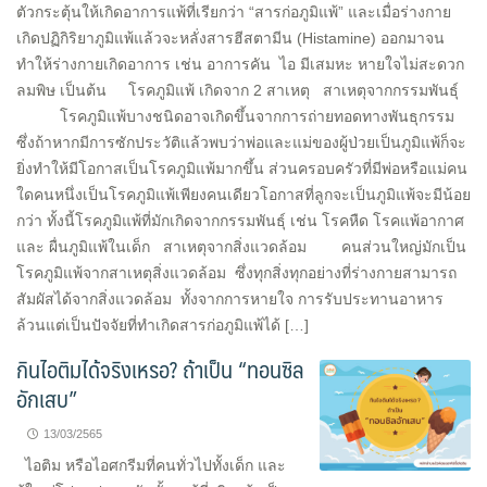
ตัวกระตุ้นให้เกิดอาการแพ้ที่เรียกว่า “สารก่อภูมิแพ้” และเมื่อร่างกาย
เกิดปฏิกิริยาภูมิแพ้แล้วจะหลั่งสารฮีสตามีน (Histamine) ออกมาจน
ทำให้ร่างกายเกิดอาการ เช่น อาการคัน ไอ มีเสมหะ หายใจไม่สะดวก
ลมพิษ เป็นต้น โรคภูมิแพ้ เกิดจาก 2 สาเหตุ สาเหตุจากกรรมพันธุ์
โรคภูมิแพ้บางชนิดอาจเกิดขึ้นจากการถ่ายทอดทางพันธุกรรม
ซึ่งถ้าหากมีการซักประวัติแล้วพบว่าพ่อและแม่ของผู้ป่วยเป็นภูมิแพ้ก็จะ
ยิ่งทำให้มีโอกาสเป็นโรคภูมิแพ้มากขึ้น ส่วนครอบครัวที่มีพ่อหรือแม่คน
ใดคนหนึ่งเป็นโรคภูมิแพ้เพียงคนเดียวโอกาสที่ลูกจะเป็นภูมิแพ้จะมีน้อย
กว่า ทั้งนี้โรคภูมิแพ้ที่มักเกิดจากกรรมพันธุ์ เช่น โรคหืด โรคแพ้อากาศ
และ ผื่นภูมิแพ้ในเด็ก สาเหตุจากสิ่งแวดล้อม คนส่วนใหญ่มักเป็น
โรคภูมิแพ้จากสาเหตุสิ่งแวดล้อม ซึ่งทุกสิ่งทุกอย่างที่ร่างกายสามารถ
สัมผัสได้จากสิ่งแวดล้อม ทั้งจากการหายใจ การรับประทานอาหาร
ล้วนแต่เป็นปัจจัยที่ทำเกิดสารก่อภูมิแพ้ได้ […]
กินไอติมได้จริงเหรอ? ถ้าเป็น “ทอนซิล
อักเสบ”
13/03/2565
ไอติม หรือไอศกรีมที่คนทั่วไปทั้งเด็ก และ