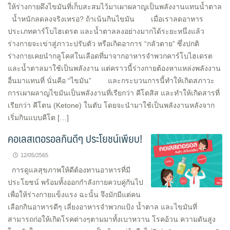
ให้ร่างกายดึงไขมันที่เก็บสะสมไว้มาเผาผลาญเป็นพลังงานแทนน้ำตาล
น้ำหนักลดลงจริงเหรอ? ถ้าเน้นกินไขมัน เมื่อเราลดอาหาร
ประเภทคาร์โบไฮเดรต และน้ำตาลลงอย่างมากได้ระยะหนึ่งแล้ว
ร่างกายจะเข่าสู่ภาวะปรับตัว หรือเกิดอาการ “กลัวตาย” ซึ่งปกติ
ร่างกายเคยนำกลูโคสในเลือดที่มาจากอาหารจำพวกคาร์โบไฮเดรต
และน้ำตาลมาใช้เป็นพลังงาน แต่คราวนี้ร่างกายต้องหาแหล่งพลังงาน
อื่นมาแทนที่ นั่นคือ “ไขมัน” และกระบวนการนี้ทำให้เกิดสภาวะ
การเผาผลาญไขมันเป็นพลังงานที่เรียกว่า คีโตสิส และทำให้เกิดสารที่
เรียกว่า คีโตน (Ketone) ในตับ โดยจะนำมาใช้เป็นพลังงานหลังจาก
เริ่มกินแบบคีโต […]
คอเลสเตอรอลกินดีๆ ประโยชน์เพียบ!
12/05/2565
การดูแลสุขภาพให้ดีต้องทานอาหารที่มี
ประโยชน์ พร้อมทั้งออกกำลังกายควบคู่กันไป
เพื่อให้ร่างกายแข็งแรง ฉะนั้น จึงมักมีแต่คน
เลือกกินอาหารดีๆ เลี่ยงอาหารจำพวกแป้ง น้ำตาล และไขมันที่
สามารถก่อให้เกิดโรคต่างๆตามมาทั้งเบาหวาน โรคอ้วน ความดันสูง