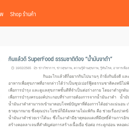
าพ
Shop ร้านค้า
กินแล้วดี SuperFood ธรรมชาติต้อง “น้ำมันงาดำ”
16/02/2565
ข่าววิชาการ
,
ข่าวสุขภาพ
,
ความรู้ด้านสุขภาพ
,
รู้ทันโรค
,
อาหารเพื่อ
กินอะไรแล้วดีก็อยากกินไปนานๆ ถ้ายิ่งกินยิ่งดี และมาจาก
อาหารเพื่อสุขภาพที่อาจกล่าวได้ว่าเป็นซุปเปอร์ฟู๊ดธรรมชาติคงหนีไ
เพื่อการบำรุง และดูแลสุขภาพชั้นดีที่จำเป็นต่อร่างกาย โดยงาดำถูกผัน
เพื่อการบำรุงครบองค์ประกอบที่ร่างกายต้องการจากน้ำมันงาดำ 
น้ำมันงาดำสามารถเข้ามาตอบโจทย์ปัญหาที่ต้องการได้อย่างแน่นอน เน
ธาตุมากมาย ซึ่งคุณประโยชน์ก็มีล้มหลามไม่แพ้กัน คือ ช่วยเรื่องปวดข้อ
น้ำมันงาดำช่วยเราได้นะ ซึ่งในงาดำมีธาตุทองแดงที่มีฤทธิ์ต้านการ
สร้างคอลลาเจนที่สำคัญต่อการสร้างเนื้อเยื่อ ข้อต่อ กระดูกอ่อน หลอด