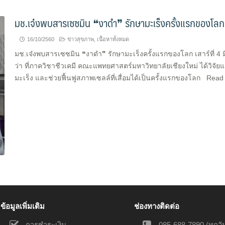
มช.เจ๋งพบสารเซซมิน ❝งาดำ❞ รักษามะเร็งครั้งแรกของโลก
16/10/2560
ข่าวสุขภาพ
,
เนื้อหาทั้งหมด
มช.เจ๋งพบสารเซซมิน ❝งาดำ❞ รักษามะเร็งครั้งแรกของโลก เสาร์ที่ 4 มิถุ
ว่า ที่ภาควิชาชีวเคมี คณะแพทยศาสตร์มหาวิทยาลัยเชียงใหม่ ได้วิจัยแล
มะเร็ง และช่วยฟื้นฟูสภาพเซลล์ที่เสื่อมได้เป็นครั้งแรกของโลก Rea
ข้อมูลเพิ่มเติม
ช่องทางติดต่อ
การชำระเงิน
085-688-7890 (ทุกวัน