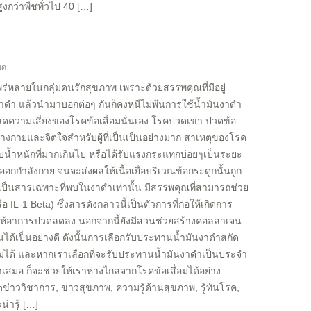
งกว่าพืชทั่วไป 40 […]
มด
แพร่หลายในกลุ่มคนรักสุขภาพ เพราะด้วยสรรพคุณที่มีอยู่
ดำ แล้วนำมาบอกต่อๆ กันก็คงหนีไม่พ้นการใช้น้ำมันงาดำ
ดความเสี่ยงของโรคข้อเสื่อมนั่นเอง โรคปวดเข่า ปวดข้อ
ร่างกายและจิตใจสำหรับผู้ที่เป็นเป็นอย่างมาก สาเหตุของโรค
รับน้ำหนักที่มากเกินไป หรือได้รับแรงกระแทกบ่อยๆเป็นระยะ
อกกำลังกาย จนจะส่งผลให้เนื้อเยื่อบริเวณข้อกระดูกนั้นถูก
ึ่งเป็นสารเฉพาะที่พบในงาดำเท่านั้น มีสรรพคุณที่สามารถช่วย
 IL-1 Beta) ซึ่งสารดังกล่าวนี้เป็นตัวการที่ก่อให้เกิดการ
ให้อาการปวดลดลง นอกจากนี้ยังมีส่วนช่วยสร้างคอลลาเจน
อนได้เป็นอย่างดี ดังนั้นการเลือกรับประทานน้ำมันงาดำสกัด
สื่อมได้ และหากเราเลือกที่จะรับประทานน้ำมันงาดำเป็นประจำ
สมอ ก็จะช่วยให้เราห่างไกลจากโรคข้อเสื่อมได้อย่าง
าววิชาการ, ข่าวสุขภาพ, ความรู้ด้านสุขภาพ, รู้ทันโรค,
น่ารู้ […]