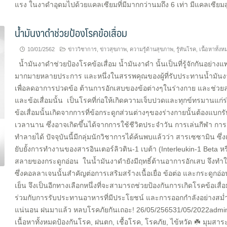
แรง ในงาดำอุดมไปด้วยแคลเซียมที่มีมากกว่านมถึง 6 เท่า มีแคลเซียมสู
น้ำมันงาดำช่วยป้องโรคข้อเสื่อม
10/01/2562
ข่าววิชาการ
,
ข่าวสุขภาพ
,
ความรู้ด้านสุขภาพ
,
รู้ทันโรค
,
เนื้อหาทั้งห
น้ำมันงาดำช่วยป้องโรคข้อเสื่อม น้ำมันงาดำ นั้นเป็นที่รู้จักกันอย่าง
มากมายหลายประการ และหนึ่งในสรรพคุณของผู้ที่รับประทานน้ำมันงา
เพื่อลดอาการปวดข้อ ต้านการอักเสบของข้อต่างๆในร่างกาย และช่วยล
และข้อเสื่อมนั้น เป็นโรคที่ก่อให้เกิดความเจ็บปวดและทุกข์ทรมานแก่
ข้อเสื่อมนั้นเกิดจากการที่ข้อกระดูกส่วนต่างๆของร่างกายนั้นต้องแบก
เวลานาน ซึ่งอาจเกิดขึ้นได้จากการใช้ชีวิตประจำวัน การเล่นกีฬา การอ
ทำลายได้ ปัจจุบันนี้มีกลุ่มนักวิชาการได้ค้นพบแล้วว่า สารเซซามิน ซ
ยับยั้งการทำงานของสารอินเตอร์ลิวติน-1 เบต้า (Interleukin-1 Beta หรือ
สลายของกระดูกอ่อน ในน้ำมันงาดำยังมีฤทธิ์ต้านอาการอักเสบ จึงทำ
ซึ่งคอลลาเจนนั้นสำคัญต่อการเสริมสร้างเนื้อเยื่อ ข้อต่อ และกระดูกอ่
เย็น จึงเป็นอีกทางเลือกหนึ่งที่จะสามารถช่วยป้องกันการเกิดโรคข้อเ
ร่วมกับการรับประทานอาหารที่มีประโยชน์ และการออกกำลังอย่างสม่ำเ
แน่นอน ฝนมาแล้ว หลบโรคภัยกันเถอะ! 26/05/256531/05/2022adminข่
เนื้อหาทั้งหมดป้องกันโรค, ฝนตก, เชื้อโรค, โรคภัย, ไข้หวัด ☘️ มุมสาระ