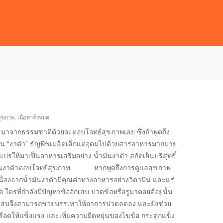
สุขภาพ
,
เนื้อหาทั้งหมด
ธรรมชาติด้วยจะตอบโจทย์สุขภาพเลย ซึ่งถ้าพูดถึง
ม่พ้น “งาดำ” ธัญพืชเมล็ดเล็กแต่อุดมไปด้วยสารอาหารมากมาย
แปรให้มาเป็นอาหารเสริมอย่าง น้ำมันงาดำ สกัดเย็นบริสุทธิ์
น้ำมันงาดำตอบโจทย์สุขภาพ หากพูดถึงการดูแลสุขภาพ
ื่องจากน้ำมันงาดำมีคุณค่าทางอาหารอย่างวิตามิน และแร่
 ใครที่กำลังมีปัญหาข้ออักเสบ ปวดข้อหรือรูมาตอยด์อยู่นั้น
อักเสบจึงสามารถช่วยบรรเทาให้อาการปวดลดลง และยังช่วย
เลือดให้แข็งแรง และเพิ่มความยืดหยุ่นของไขข้อ กระดูกแข็ง