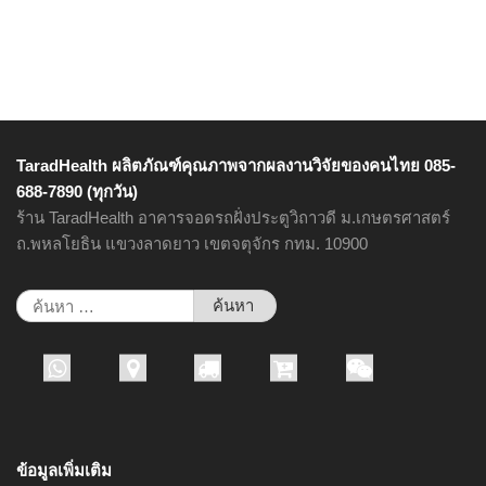
TaradHealth ผลิตภัณฑ์คุณภาพจากผลงานวิจัยของคนไทย 085-
688-7890 (ทุกวัน)
ร้าน TaradHealth อาคารจอดรถฝั่งประตูวิถาวดี ม.เกษตรศาสตร์
ถ.พหลโยธิน แขวงลาดยาว เขตจตุจักร กทม. 10900
ค้นหา
สำหรับ:
ข้อมูลเพิ่มเติม