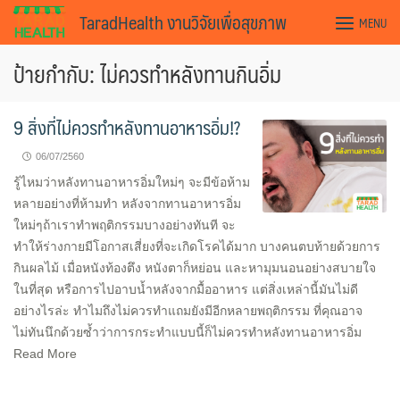
Skip
TaradHealth งานวิจัยเพื่อสุขภาพ
MENU
to
content
ป้ายกำกับ: ไม่ควรทำหลังทานกินอิ่ม
9 สิ่งที่ไม่ควรทำหลังทานอาหารอิ่ม!?
06/07/2560
รู้ไหมว่าหลังทานอาหารอิ่มใหม่ๆ จะมีข้อห้าม
หลายอย่างที่ห้ามทำ หลังจากทานอาหารอิ่ม
ใหม่ๆถ้าเราทำพฤติกรรมบางอย่างทันที จะ
ทำให้ร่างกายมีโอกาสเสี่ยงที่จะเกิดโรคได้มาก บางคนตบท้ายด้วยการ
กินผลไม้ เมื่อหนังท้องตึง หนังตาก็หย่อน และหามุมนอนอย่างสบายใจ
ในที่สุด หรือการไปอาบน้ำหลังจากมื้ออาหาร แต่สิ่งเหล่านี้มันไม่ดี
อย่างไรล่ะ ทำไมถึงไม่ควรทำแถมยังมีอีกหลายพฤติกรรม ที่คุณอาจ
ไม่ทันนึกด้วยซ้ำว่าการกระทำแบบนี้ก็ไม่ควรทำหลังทานอาหารอิ่ม
Read More