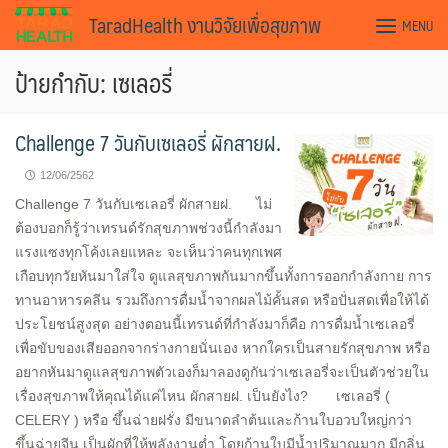
Skip
TaradHealth งานวิจัยเพื่อสุขภาพ
MENU
to
content
ป้ายกำกับ: เซเลอรี่
Challenge 7 วันกับเซเลอรี่ ผักสายฝ.
12/06/2562
Challenge 7 วันกับเซเลอรี่ ผักสายฝ. ไม่
ต้องบอกก็รู้ว่าเทรนด์รักสุขภาพช่วงนี้กำลังมา
แรงแซงทุกโค้งเลยแหละ จะเห็นว่าคนทุกเพศ
เกือบทุกวัยหันมาใส่ใจ ดูแลสุขภาพกันมากขึ้นทั้งการออกกำลังกาย การ
ทานอาหารคลีน รวมถึงการดื่มน้ำจากผลไม้คั้นสด หรือปั่นสดเพื่อให้ได้
ประโยชน์สูงสุด อย่างตอนนี้เทรนด์ที่กำลังมาก็คือ การดื่มน้ำเซเลอรี่
เพื่อขับของเสียออกจากร่างกายนั่นเอง หากใครเป็นสายรักสุขภาพ หรือ
อยากหันมาดูแลสุขภาพตัวเองก็มาลองดูกันว่าเซเลอรี่จะเป็นตัวช่วยใน
เรื่องสุขภาพให้คุณได้แค่ไหน ผักสายฝ. เป็นยังไง? เซเลอรี่ (
CELERY ) หรือ ขึ้นฉ่ายฝรั่ง มีขนาดลำต้นและก้านใบอวบใหญ่กว่า
ขึ้นฉ่ายจีน เป็นผักที่ให้พลังงานต่ำ โดยก้านใบมีน้ำปริมาณมาก มีกลิ่น