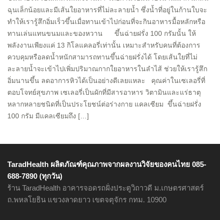
ฉุนเล็กน้อยและมีเส้นใยอาหารที่ไม่ละลายน้ำ ซึ่งน้ำที่อยู่ในก้านใบจะ
ทำให้เรารู้สึกอิ่มเร็วขึ้นเมื่อทานเข้าไปก่อนที่จะกินอาหารมื้อหลักหรือ
ทานเล่นแทนขนมและของหวาน ขึ้นฉ่ายฝรั่ง 100 กรัมนั้น ให้
พลังงานเพียงแค่ 13 กิโลแคลอรี่เท่านั้น เหมาะสำหรับคนที่ต้องการ
ควบคุมหรือลดน้ำหนักสามารถทานขึ้นฉ่ายฝรั่งได้ โดยเส้นใยที่ไม่
ละลายน้ำจะเข้าไปเพิ่มปริมาณกากใยอาหารในลำไส้ ช่วยให้เรารู้สึก
อิ่มนานขึ้น ลดอาการหิวได้เป็นอย่างดีเลยแหละ คุณค่าในเซเลอรี่ที่
ตอบโจทย์สุขภาพ เซเลอรี่เป็นผักที่มีสารอาหาร วิตามินและแร่ธาตุ
หลากหลายชนิดที่เป็นประโยชน์ต่อร่างกาย แคลเซียม ขึ้นฉ่ายฝรั่ง
100 กรัม มีแคลเซียมถึง […]
TaradHealth ผลิตภัณฑ์คุณภาพจากผลงานวิจัยของคนไทย 085-
688-7890 (ทุกวัน)
ร้าน TaradHealth อาคารจอดรถฝั่งประตูวิถาวดี ม.เกษตรศาสตร์
ถ.พหลโยธิน แขวงลาดยาว เขตจตุจักร กทม. 10900