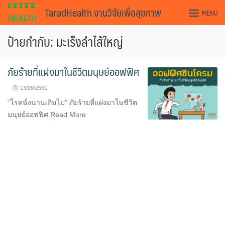
Skip
TaradHealth งานวิจัยเพื่อสุขภาพ
MENU
to
content
ป้ายกำกับ: มะเร็งลำไส้ใหญ่
ภัยร้ายที่แฝงมาในชีวิตมนุษย์ออฟฟิศ
13/09/2561
“โรคนั่งนานเกินไป” ภัยร้ายที่แฝงมาในชีวิต
มนุษย์ออฟฟิศ Read More