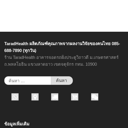
TaradHealth ผลิตภัณฑ์คุณภาพจากผลงานวิจัยของคนไทย 085-
688-7890 (ทุกวัน)
ร้าน TaradHealth อาคารจอดรถฝั่งประตูวิถาวดี ม.เกษตรศาสตร์
ถ.พหลโยธิน แขวงลาดยาว เขตจตุจักร กทม. 10900
ค้นหา
สำหรับ:
ข้อมูลเพิ่มเติม