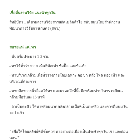
เชื่อมั่นงานวิจัย แนะนำทุกวัน
สิทธิบัตร 1 เดียวผลงานวิจัยสารสกัดเมล็ดลำไย สนับสนุนโดยสำนักงาน
พัฒนาการวิจัยการเกษตร (สกว.)
สบายแน่ แค่..ทา
- บีบครีมประมาร 1-2 ซม.
- ทาให้ทั่วร่างกาย เน้นที่ข้อเข่า ข้อมืิอ และข้อเท้า
- ทาบริเวณกล้ามเนื้อทั่วร่างกายโดยเฉพาะ คอ บ่า หลัง ไหล่ น่อง เท้า และ
บริเวณที่ต้องการ
- หากมีอาการนิ้วล็อคให้ทา และนวดคลึงที่นิ้วมือพร้อมทำบริหาร เหยียด-
กล้ามมือวันละ 15 นาที
- ถ้าเป็นตะคิว ให้ทาพร้อมนวดคลึงกล้ามเนื้อที่เป็นตะคริว และควรดื่มนมวัน
ละ 1 แก้ว
❝ เพื่อให้ได้ผลลัพธ์ที่ดีขึ้นควร ทาอย่างต่อเนื่องเป็นประจำทุกวัน เช้าและก่อน
นอน ❞