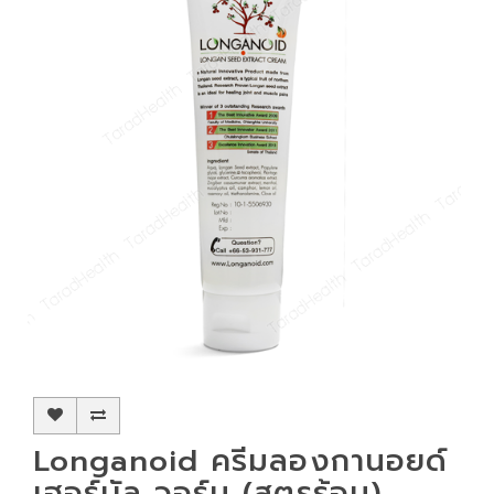
Longanoid ครีมลองกานอยด์
เฮอร์บัล วอร์ม (สูตรร้อน)