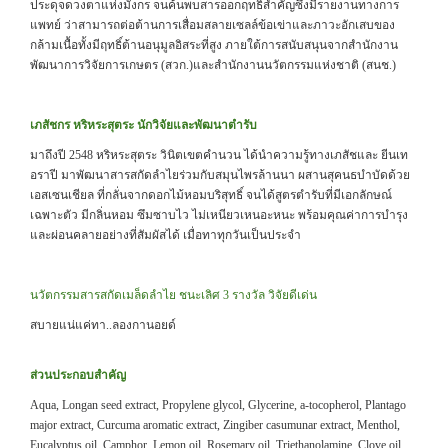
ประดุจดวงตาแห่งมังกร จนค้นพบสารออกฤทธิ์สำคัญซึ่งมีรายงานทางการ
แพทย์ ว่าสามารถต่อต้านการเสื่อมสลายเซลล์ข้อเข่าและภาวะอักเสบของ
กล้ามเนื้อทั้งมีฤทธิ์ต้านอนุมูลอิสระที่สูง ภายใต้การสนับสนุนจากสำนักงาน
พัฒนาการวิจัยการเกษตร (สวก.)และสำนักงานนวัตกรรมแห่งชาติ (สนช.)
เภสัชกร หริหระสุตระ นักวิจัยและพัฒนาตำรับ
มาถึงปี 2548 หริหระสุตระ วินิตเขตคำนวน ได้นำความรู้ทางเภสัชและ ยีนเท
อราปี มาพัฒนาสารสกัดลำไยร่วมกับสมุนไพรล้านนา ผสานสุคนธบำบัดด้วย
เอสเซนเชียล ที่กลั่นจากดอกไม้หอมบริสุทธิ์ จนได้สูตรตำรับที่มีเอกลักษณ์
เฉพาะตัว มีกลิ่นหอม ซึมซาบไว ไม่เหนียวเหนอะหนะ พร้อมคุณค่าการบำรุง
และผ่อนคลายอย่างที่สัมผัสได้ เมื่อทาทุกวันเป็นประจำ
นวัตกรรมสารสกัดเมล็ดลำไย ชนะเลิศ 3 รางวัล วิจัยดีเด่น
สบายแน่แค่ทา..ลองกานอยด์
ส่วนประกอบสำคัญ
Aqua, Longan seed extract, Propylene glycol, Glycerine, a-tocopherol, Plantago
major extract, Curcuma aromatic extract, Zingiber casumunar extract, Menthol,
Eucalyptus oil, Camphor, Lemon oil, Rosemary oil, Triethanolamine, Clove oil