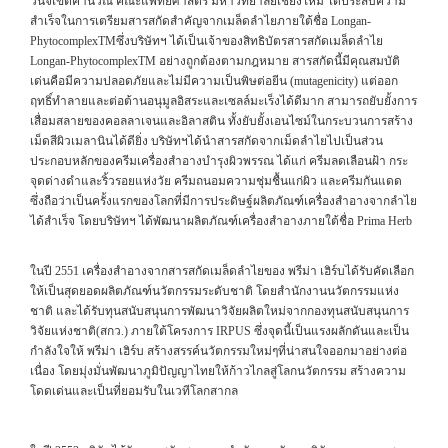
วินิจเขตคำนวณ คณะแพทย์ศาสตร์ มหาวิทยาลัยเชียงใหม่ ได้ประสบความ
สำเร็จในการเตรียมสารสกัดสำคัญจากเมล็ดลำไยภายใต้ชื่อ Longan-
PhytocomplexTMซึ่งบริษัทฯ ได้เป็นเจ้าของสิทธิบัตรสารสกัดเมล็ดลำไย
Longan-PhytocomplexTM อย่างถูกต้องตามกฎหมาย สารสกัดนี้มีคุณสมบัติ
เด่นคือมีความปลอดภัยและไม่มีความเป็นพิษต่อยีน (mutagenicity) แต่ออก
ฤทธิ์ทำลายและต่อต้านอนุมูลอิสระและเซลล์มะเร็งได้ดีมาก สามารถยับยั้งการ
เสื่อมสลายของคอลลาเจนและอิลาสติน ทั้งยับยั้งเอนไซม์ในกระบวนการสร้าง
เม็ดสีผิวเมลานินได้ดียิ่ง บริษัทฯได้นำสารสกัดจากเม็ดลำไยไปเป็นส่วน
ประกอบหลักของครีมเครื่องสำอางบำรุงผิวพรรณ ได้แก่ ครีมลดเลือนฝ้า กระ
จุดด่างดำและริ้วรอยแห่งวัย ครีมถนอมความชุ่มชื้นแก่ผิว และครีมกันแดด
ซึ่งถือว่าเป็นครั้งแรกของโลกที่มีการประดิษฐ์ผลิตภัณฑ์เครื่องสำอางจากลำไย
ได้สำเร็จ โดยบริษัทฯ ได้พัฒนาผลิตภัณฑ์เครื่องสำอางภายใต้ชื่อ Prima Herb
ในปี 2551 เครื่องสำอางจากสารสกัดเมล็ดลำไยของ พรีม่า เฮิร์บได้รับคัดเลือก
ให้เป็นสุดยอดผลิตภัณฑ์นวัตกรรมระดับชาติ โดยสำนักงานนวัตกรรมแห่ง
ชาติ และได้รับทุนสนับสนุนการพัฒนาวิจัยผลิตใหม่จากกองทุนสนับสนุนการ
วิจัยแห่งชาติ(สกว.) ภายใต้โครงการ IRPUS ซึ่งจุดนี้เป็นแรงผลักดันและเป็น
กำลังใจให้ พรีม่า เฮิร์บ สร้างสรรค์นวัตกรรมใหม่ๆที่น่าสนใจออกมาอย่างต่อ
เนื่อง โดยมุ่งมั่นพัฒนาภูมิปัญญาไทยให้ก้าวไกลสู่โลกนวัตกรรม สร้างความ
โดดเด่นและเป็นที่ยอมรับในเวทีโลกสากล