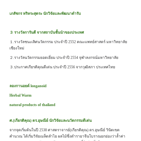
เภสัชกร หริหระสุตระ นักวิจัยและพัฒนาตำรับ
３ รางวัลการันตี จากสถาบันชั้นนำของประเทศ
１.รางวัลชนะเลิศนวัตกรรม ประจำปี 2552 คณะแพทย์สาสตร์ มหาวิทยาลัย
เชียงใหม่
２.รางวัลนวัตกรรมยอดเยี่ยม ประจำปี 2554 จุฬาลงกรณ์มหาวิทยาลัย
３.ประกาศเกียรติคุณดีเด่น ประจำปี 2556 จากวุฒิสภา ประเทศไทย
ลองกานอยด์ longanoid
Herbal Warm
natural products of thailand
ศ.(เกียรติคุณ)
ดร.อุษณีย์ นักวิจัยและนวัตกรรมดีเด่น
จากจุดเริ่มต้นในปี 2538 ศาสตราจารย์(เกียรติคุณ) ดร.อุษณีย์ วินิตเขต
คำนวณ ได้เริ่มวิจัยเมล็ดลำไย ผลไม้ซึ่งตำรายาจีนโบราณยกย่องว่าล้ำค่า