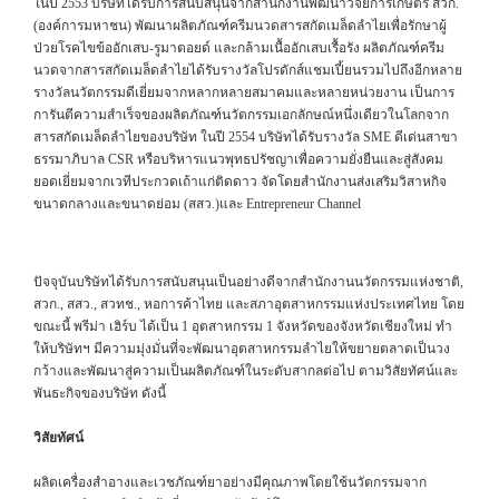
ในปี 2553 บริษัทได้รับการสนับสนุนจากสำนักงานพัฒนาวิจัยการเกษตร สวก.
(องค์การมหาชน) พัฒนาผลิตภัณฑ์ครีมนวดสารสกัดเมล็ดลำไยเพื่อรักษาผู้
ป่วยโรคไขข้ออักเสบ-รูมาตอยด์ และกล้ามเนื้ออักเสบเรื้อรัง ผลิตภัณฑ์ครีม
นวดจากสารสกัดเมล็ดลำไยได้รับรางวัลโปรดักส์แชมเปี้ยนรวมไปถึงอีกหลาย
รางวัลนวัตกรรมดีเยี่ยมจากหลากหลายสมาคมและหลายหน่วยงาน เป็นการ
การันตีความสำเร็จของผลิตภัณฑ์นวัตกรรมเอกลักษณ์หนึ่งเดียวในโลกจาก
สารสกัดเมล็ดลำไยของบริษัท ในปี 2554 บริษัทได้รับรางวัล SME ดีเด่นสาขา
ธรรมาภิบาล CSR หรือบริหารแนวพุทธปรัชญาเพื่อความยั่งยืนและสู่สังคม
ยอดเยี่ยมจากเวทีประกวดเถ้าแก่ติดดาว จัดโดยสำนักงานส่งเสริมวิสาหกิจ
ขนาดกลางและขนาดย่อม (สสว.)และ Entrepreneur Channel
ปัจจุบันบริษัทได้รับการสนับสนุนเป็นอย่างดีจากสำนักงานนวัตกรรมแห่งชาติ,
สวก., สสว., สวทช., หอการค้าไทย และสภาอุตสาหกรรมแห่งประเทศไทย โดย
ขณะนี้ พรีม่า เฮิร์บ ได้เป็น 1 อุตสาหกรรม 1 จังหวัดของจังหวัดเชียงใหม่ ทำ
ให้บริษัทฯ มีความมุ่งมั่นที่จะพัฒนาอุตสาหกรรมลำไยให้ขยายตลาดเป็นวง
กว้างและพัฒนาสู่ความเป็นผลิตภัณฑ์ในระดับสากลต่อไป ตามวิสัยทัศน์และ
พันธะกิจของบริษัท ดังนี้
วิสัยทัศน์
ผลิตเครื่องสำอางและเวชภัณฑ์ยาอย่างมีคุณภาพโดยใช้นวัตกรรมจาก