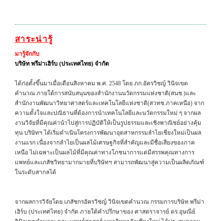
สาระน่ารู้
มารู้จักกับ
บริษัท พรีม่าเฮิร์บ (ประเทศไทย) จำกัด
ได้ก่อตั้งขึ้นมาเมื่อเดือนสิงหาคม พ.ศ. 2548 โดย ภก.อัครวิชญ์ วินิจเขต
คำนวณ ภายใต้การสนับสนุนของสำนักงานนวัตกรรมแห่งชาติ(สนช.)และ
สำนักงานพัฒนาวิทยาศาสตร์และเทคโนโลยีแห่งชาติ(สวทช.ภาคเหนือ) จาก
ความตั้งใจและปณิธานที่ต้องการนำเทคโนโลยีและนวัตกรรมใหม่ ๆ จากผล
งานวิจัยที่มีคุณค่านำไปสู่การปฏิบัติให้เป็นรูปธรรมและเชิงพาณิชย์อย่างคุ้ม
ทุน บริษัทฯ ได้เริ่มดำเนินโครงการพัฒนาอุตสาหกรรมลำไยเชียงใหม่เป็นผล
งานแรก เนื่องจากลำไยเป็นผลไม้เศรษฐกิจที่สำคัญและมีชื่อเสียงของภาค
เหนือ ไม่เฉพาะเป็นผลไม้ที่มีคุณค่าทางโภชนาการแต่มีสรรพคุณทางการ
แพทย์และเภสัชวิทยามากมายที่บริษัทฯ สามารถพัฒนาสู่ความเป็นผลิตภัณฑ์
ในระดับสากลได้
จากผลการวิจัยโดย เภสัชกรอัครวิชญ์ วินิจเขตคำนวณ กรรมการบริษัท พรีม่า
เฮิร์บ (ประเทศไทย) จำกัด ภายใต้คำปรึกษาของ ศาสตราจารย์.ดร.อุษณีย์