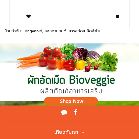
ป้ายกำกับ:
Longanoid
,
ลองกานอยด์
,
สารสกัดเมล็ดลำไย
เกี่ยวกับเรา