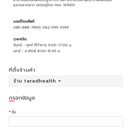
อาคารจอดรถฝั่งประตูวิถาวดี ชั้น1 ม.เกษตรศาสตร์ ถ.พหลโยธิน
แขวงลาดยาว เขตจตุจักร กทม. 10900
เบอร์โทรศัพท์
085-688-7890, 062-595-3399
เวลาเปิด
จันทร์ - ศุกร์ ที่ทำการ 9.00-17.00 น.
เสาร์ - อาทิตย์ 8.00-15.30 น.
ที่ตั้งร้านค้า
ร้าน taradhealth
กรอกข้อมูล
ชื่อ