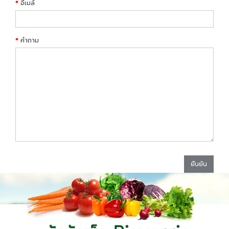
อีเมล์
คำถาม