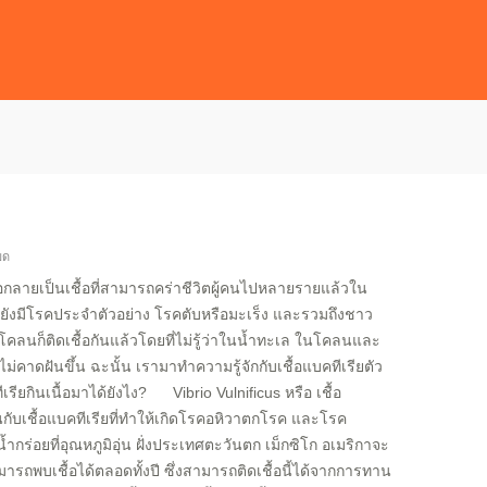
มด
อกลายเป็นเชื้อที่สามารถคร่าชีวิตผู้คนไปหลายรายแล้วใน
ยยังมีโรคประจำตัวอย่าง โรคตับหรือมะเร็ง และรวมถึงชาว
ลนก็ติดเชื้อกันแล้วโดยที่ไม่รู้ว่าในน้ำทะเล ในโคลนและ
ไม่คาดฝันขึ้น ฉะนั้น เรามาทำความรู้จักกับเชื้อแบคทีเรียตัว
เรียกินเนื้อมาได้ยังไง? Vibrio Vulnificus หรือ เชื้อ
ือนกับเชื้อแบคทีเรียที่ทำให้เกิดโรคอหิวาตกโรค และโรค
้ำกร่อยที่อุณหภูมิอุ่น ฝั่งประเทศตะวันตก เม็กซิโก อเมริกาจะ
ถพบเชื้อได้ตลอดทั้งปี ซึ่งสามารถติดเชื้อนี้ได้จากการทาน