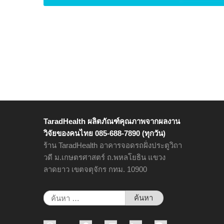
TaradHealth ผลิตภัณฑ์คุณภาพจากผลงาน
วิจัยของคนไทย 085-688-7890 (ทุกวัน)
ร้าน TaradHealth อาคารจอดรถฝั่งประตูวิถา
วดี ม.เกษตรศาสตร์ ถ.พหลโยธิน แขวง
ลาดยาว เขตจตุจักร กทม. 10900
ค้นหา
สำหรับ: