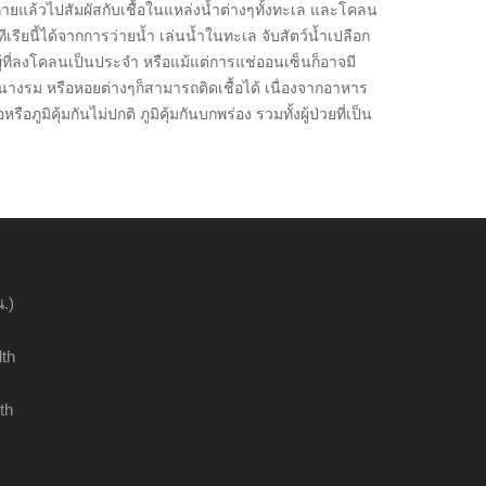
ายแล้วไปสัมผัสกับเชื้อในแหล่งน้ำต่างๆทั้งทะเล และโคลน
ียนี้ได้จากการว่ายน้ำ เล่นน้ำในทะเล จับสัตว์น้ำเปลือก
่า ผู้ที่ลงโคลนเป็นประจำ หรือแม้แต่การแช่ออนเซ็นก็อาจมี
ยนางรม หรือหอยต่างๆก็สามารถติดเชื้อได้ เนื่องจากอาหาร
ือภูมิคุ้มกันไม่ปกติ ภูมิคุ้มกันบกพร่อง รวมทั้งผู้ป่วยที่เป็น
.)
lth
th