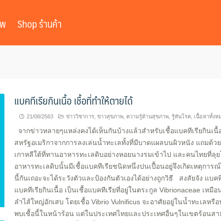
าพ
Shop ร้านค้า
แบคทีเรียกินเนื้อ เชื้อที่ทำให้ตายได้
21/08/2563
ข่าววิชาการ
,
ข่าวสุขภาพ
,
ความรู้ด้านสุขภาพ
,
รู้ทันโรค
,
เนื้อหาทั้งห
จากข่าวหลายๆแหล่งคงได้เห็นกันบ้างแล้วสำหรับเชื้อแบคทีเรียกินเนื้
สหรัฐอเมริกาจากการลงเล่นน้ำทะเลทั้งที่มีบาดแผลบนผิวหนัง แถมด้ว
เกาหลีใต้ที่ทานอาหารทะเลดิบอย่างหอยนางรมเข้าไป และคนไทยที่ลุยโค
อาหารทะเลดิบนั้นมีเชื้อแบคทีเรียชนิดหนึ่งปนเปื้อนอยู่จึงเกิดเหตุการณ์
นี้กันเถอะจะได้ระวังตัวและป้องกันตัวเองได้อย่างถูกวิธี สงสัยจัง แบคที
แบคทีเรียกินเนื้อ เป็นเชื้อแบคทีเรียที่อยู่ในตระกูล Vibrionaceae เหม
ลำไส้ใหญ่อักเสบ โดยเชื้อ Vibrio Vulnificus จะอาศัยอยู่ในน้ำทะเลหรือน
พบเชื้อนี้ในหน้าร้อน แต่ในประเทศไทยและประเทศอื่นๆในเขตร้อนสามาร