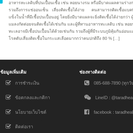
อาหารทะเลดิบที่ปนเปื้อนเชื้อ เช่น หอยนางรม หรือมีบาดแผลตามร่างก
รวมถึงการแช่ออนเซ็น เสี่ยงติดเชื้อได้ง่าย คนสามารถติดเชื้อแบคทีเร
แข็งในน้ำที่มีเชื้อปนเปื้อนอยู่ โดยยิ่งมีบาดแผลจะยิ่งติดเชื้อได้ง่ายกว
แมลงกัดต่อยจนติดเชื้อได้เช่นกัน และผู้ที่ทานอาหารทะเลดิบ เช่น หอ
ทะเลอาจมีเชื้อปนเปื้อนได้ด้วยเช่นกัน รวมถึงผู้ที่มีระบบภูมิคุ้มกันอ่อนแอหร
โรคตับเสี่ยงติดเชื้อในกระแสเลือดมากกว่าคนปกติถึง 80 % […]
ข้อมูลเพิ่มเติม
ช่องทางติดต่อ
การชำระเงิน
085-688-7890 (ทุกวัน
ข้อตกลงและกติกา
LineID : @taradhea
นโยบายเว็บไซต์
facebook : taradheal
ติดต่อเรา