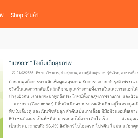
าพ
Shop ร้านค้า
“แตงกวา” ไอเท็มเด็ดสุขภาพ
21/02/2565
ข่าววิชาการ
,
ข่าวสุขภาพ
,
ความรู้ด้านสุขภาพ
,
รู้ทันโรค
,
อาหารเพื่อ
ถ้าหากพูดถึงการทานผักเพื่อดูแลสุขภาพ รักษาร่างกาย บำรุงผิวพรรณ แต
จริงนั้นแตงกวากลับเป็นผักที่ช่วยดูแลร่างกายทั้งภายในและภายนอกได้อ
บำรุงผิวกัน เราเลยจะมาพูดถึงประโยชน์ทั้งต่อสุขภาพร่างกาย และผิ
แตงกวา (Cucumber) มีถิ่นกำเนิดจากประเทศอินเดีย อยู่ในตระกูลเ
พืชใบเลี้ยงคู่ และเป็นพืชล้มลุก ลำต้นเป็นเถาเลื้อย มีมือม้วนงอเพื่
60 เซนติเมตร เป็นพืชที่สามารถปลูกได้ง่าย เติบโตเร็ว ส่วนคุณค
เป็นส่วนประกอบถึง 96.4% ยังมีคาร์โบไฮเดรต โปรตีน ไขมัน แร่ธาตุต