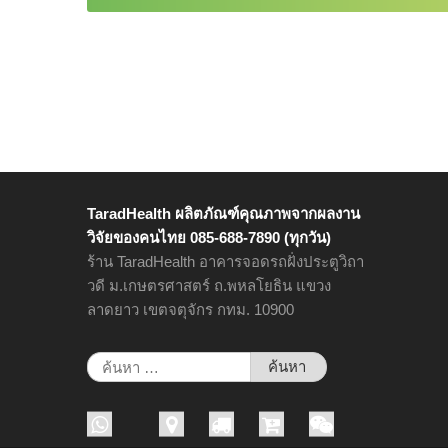
TaradHealth ผลิตภัณฑ์คุณภาพจากผลงาน
วิจัยของคนไทย 085-688-7890 (ทุกวัน)
ร้าน TaradHealth อาคารจอดรถฝั่งประตูวิถา
วดี ม.เกษตรศาสตร์ ถ.พหลโยธิน แขวง
ลาดยาว เขตจตุจักร กทม. 10900
ค้นหา
สำหรับ: