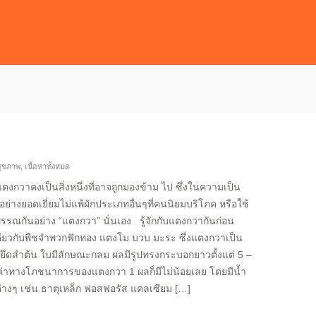
สุขภาพ
,
เนื้อหาทั้งหมด
งกวาคงเป็นสิ่งหนึ่งที่อาจถูกมองข้าม ไป ซึ่งในความเป็น
ย่างยอดเยี่ยมไม่แพ้ผักประเภทอื่นๆที่คนนิยมบริโภค หรือใช้
วพรรณกันอย่าง “แตงกวา” นั่นเอง รู้จักกับแตงกวากันก่อน
ดียวกับพืชจำพวกฟักทอง แตงโม บวบ มะระ ซึ่งแตงกวาเป็น
อเกาะยึดลำต้น ใบมีลักษณะกลม ผลมีรูปทรงกระบอกยาวตั้งแต่ 5 –
่าทางโภชนาการของแตงกวา 1 ผลก็มีไม่น้อยเลย โดยมีน้ำ
่างๆ เช่น ธาตุเหล็ก ฟอสฟอรัส แคลเซียม […]