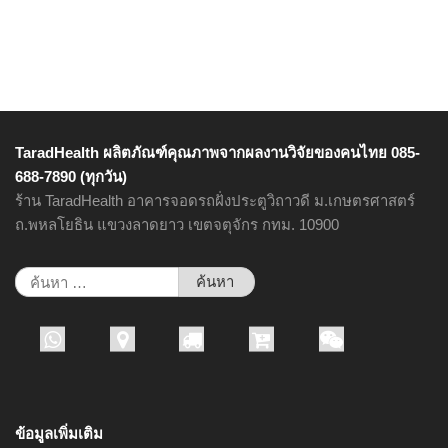
TaradHealth ผลิตภัณฑ์คุณภาพจากผลงานวิจัยของคนไทย 085-
688-7890 (ทุกวัน)
ร้าน TaradHealth อาคารจอดรถฝั่งประตูวิถาวดี ม.เกษตรศาสตร์
ถ.พหลโยธิน แขวงลาดยาว เขตจตุจักร กทม. 10900
ค้นหา
สำหรับ:
ข้อมูลเพิ่มเติม