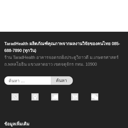
TaradHealth ผลิตภัณฑ์คุณภาพจากผลงานวิจัยของคนไทย 085-
688-7890 (ทุกวัน)
ร้าน TaradHealth อาคารจอดรถฝั่งประตูวิถาวดี ม.เกษตรศาสตร์
ถ.พหลโยธิน แขวงลาดยาว เขตจตุจักร กทม. 10900
ค้นหา
สำหรับ:
ข้อมูลเพิ่มเติม