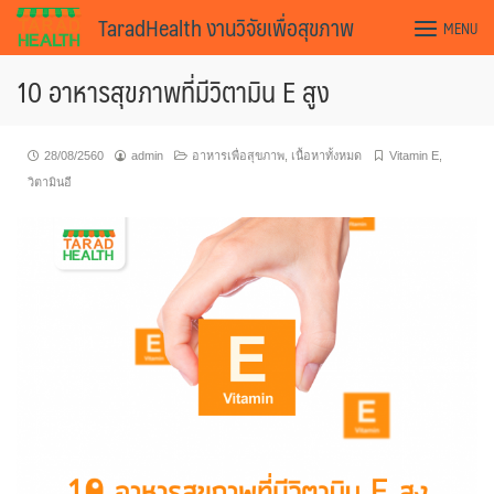
Skip
TaradHealth งานวิจัยเพื่อสุขภาพ
MENU
to
content
10 อาหารสุขภาพที่มีวิตามิน E สูง
28/08/2560
admin
อาหารเพื่อสุขภาพ
,
เนื้อหาทั้งหมด
Vitamin E
,
วิตามินอี