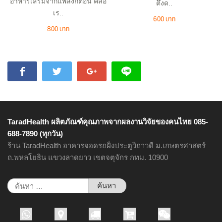
อาหารเสริมจากแพลงก์ตอน คลอ
ตึงด..
เร..
600 บาท
800 บาท
TaradHealth ผลิตภัณฑ์คุณภาพจากผลงานวิจัยของคนไทย 085-
688-7890 (ทุกวัน)
ร้าน TaradHealth อาคารจอดรถฝั่งประตูวิถาวดี ม.เกษตรศาสตร์
ถ.พหลโยธิน แขวงลาดยาว เขตจตุจักร กทม. 10900
ค้นหา
สำหรับ: