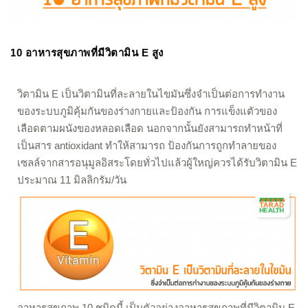
10 อาหารสุขภาพที่มีวิตามิน E สูง
วิตามิน E เป็นวิตามินที่ละลายในไขมันซึ่งจำเป็นต่อการทำงาน
ของระบบภูมิคุ้มกันของร่างกายและป้องกัน การแข็งแตัวของ
เลือดตามผนังของหลอดเลือด นอกจากนั้นยังสามารถทำหน้าที่
เป็นสาร antioxidant ทำให้สามารถ ป้องกันการถูกทำลายของ
เซลล์จากสารอนุมูลอิสระโดยทั่วไปแล้วผู้ใหญ่ควรได้รับวิตามิน E
ประมาณ 11 มิลลิกรัม/วัน
อาหารสุขภาพ 10 ชนิดนี้ เป็นตัวอย่างอาหารสุขภาพที่มีวิตามิน E