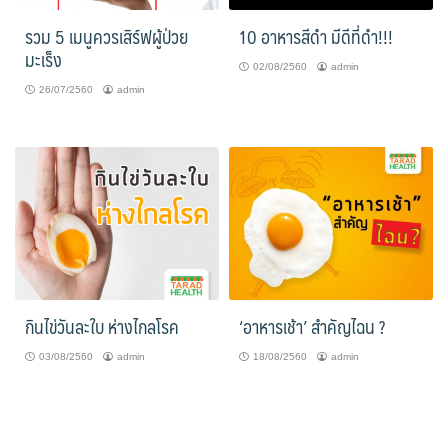
รวม 5 เมนูควรเสิร์ฟผู้ป่วย
10 อาหารสีดำ มีดีที่ดำ!!!
มะเร็ง
02/08/2560
admin
26/07/2560
admin
กินไข่วันละใบ ห่างไกลโรค
‘อาหารเช้า’ สำคัญไฉน ?
03/08/2560
admin
18/08/2560
admin