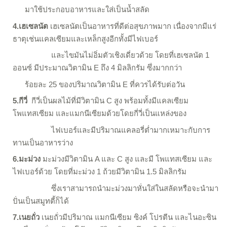
มาใช้ประกอบอาหารและใส่เป็นน้ำสลัด
4.เฮเซลนัต
เฮเซลนัตเป็นอาหารที่ดีต่อสุขภาพมาก เนื่องจากมีแร่
ธาตุเช่นแคลเซียมและเหล็กสูงอีกทั้งมีไฟเบอร์
และไขมันไม่อิ่มตัวเชิงเดี่ยวด้วย โดยที่เฮเซลนัต 1
ออนซ์ มีประมาณวิตามิน E ถึง 4 มิลลิกรัม ซึ่งมากกว่า
ร้อยละ 25 ของปริมาณวิตามิน E ที่ควรได้รับต่อวัน
5.กีวี่
กีวี่เป็นผลไม้ที่มีวิตามิน C สูง พร้อมทั้งมีแคลเซียม
โพแทสเซียม และแมกนีเซียมด้วยโดยกี่วี่เป็นแหล่งของ
ไฟเบอร์และมีปริมาณแคลอรี่ต่ำมากเหมาะกับการ
ทานเป็นอาหารว่าง
6.มะม่วง
มะม่วงมีวิตามิน A และ C สูง และมี โพแทสเซียม และ
ไฟเบอร์ด้วย โดยที่มะม่วง 1 ถ้วยมีวิตามิน 1.5 มิลลิกรัม
ซึ่งเราสามารถนำมะม่วงมาหั่นใส่ในสลัดหรือจะนำมา
ปั่นเป็นสมูทตี้ก็ได้
7.เนยถั่ว
เนยถั่วมีปริมาณ แมกนีเซียม ซิงค์ โปรตีน และไนอะซิน