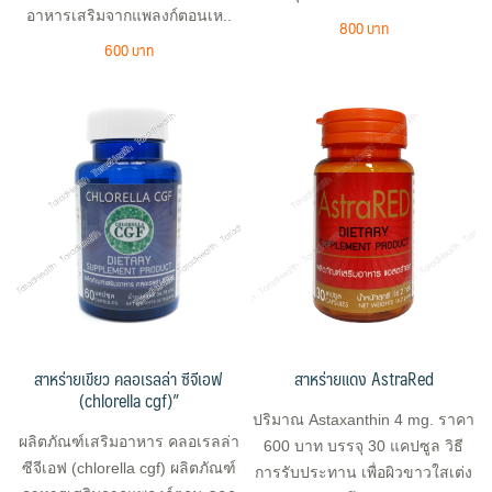
อาหารเสริมจากแพลงก์ตอนเห..
800 บาท
600 บาท
สาหร่ายเขียว คลอเรลล่า ซีจีเอฟ
สาหร่ายแดง AstraRed
(chlorella cgf)”
ปริมาณ Astaxanthin 4 mg. ราคา
ผลิตภัณฑ์เสริมอาหาร คลอเรลล่า
600 บาท บรรจุ 30 แคปซูล วิธี
ซีจีเอฟ (chlorella cgf) ผลิตภัณฑ์
การรับประทาน เพื่อผิวขาวใสเต่ง